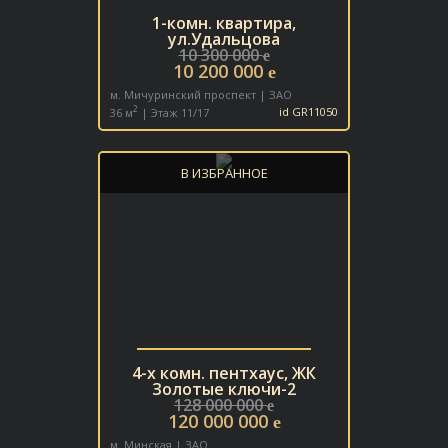
1-комн. квартира,
ул.Удальцова
10 300 000
e
10 200 000
e
м. Мичуринский проспект | ЗАО
2
36 м
| Этаж 11/17
id GR11050
В ИЗБРАННОЕ
4-х комн. пентхаус, ЖК
Золотые ключи-2
128 000 000
e
120 000 000
e
м. Минская | ЗАО