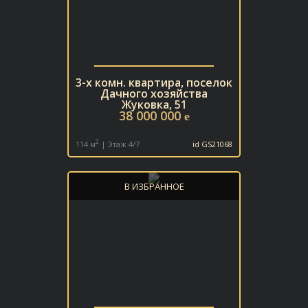
От
До
ПАРКОВКА:
3-х комн. квартира, поселок
Охраняемая
Подземная
Гараж
Дачного хозяйства
Жуковка, 51
38 000 000
e
Наземная
2
114 м
| Этаж 4/7
id GS21068
ГОТОВНОСТЬ:
В ИЗБРАННОЕ
Готов
Строится
ОТДЕЛКА:
С отделкой
Без отделки
Свободная планировка
White Box