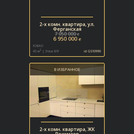
2-х комн. квартира, ул.
Ферганская
7 050 000
e
6 950 000
e
ЮВАО
2
45 м
| Этаж 8/9
id GS10990
В ИЗБРАННОЕ
2-х комн. квартира, ЖК
Режиссер