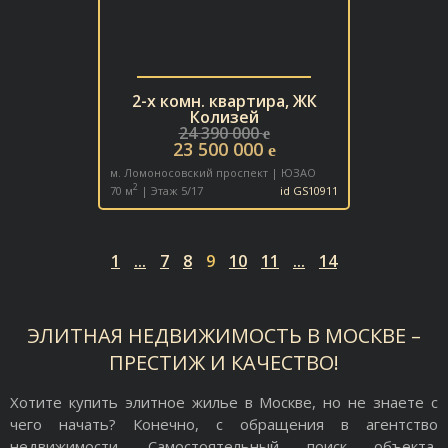
2-х комн. квартира, ЖК
Колизей
24 390 000
e
23 500 000
e
м. Ломоносовский проспект | ЮЗАО
2
70 м
| Этаж 5/17
id GS10911
1
...
7
8
9
10
11
...
14
ЭЛИТНАЯ НЕДВИЖИМОСТЬ В МОСКВЕ –
ПРЕСТИЖ И КАЧЕСТВО!
Хотите купить элитное жилье в Москве, но не знаете с
чего начать? Конечно, с обращения в агентство
недвижимости. Самостоятельный поиск объекта,