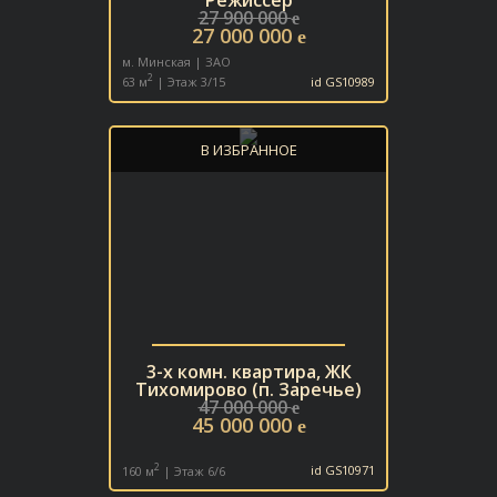
27 900 000
e
27 000 000
e
м. Минская | ЗАО
2
63 м
| Этаж 3/15
id GS10989
В ИЗБРАННОЕ
3-х комн. квартира, ЖК
Тихомирово (п. Заречье)
47 000 000
e
45 000 000
e
2
160 м
| Этаж 6/6
id GS10971