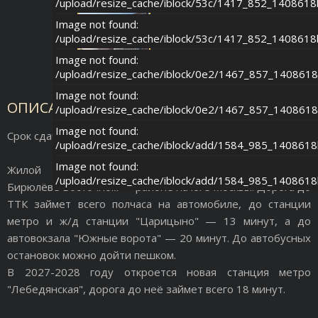
/upload/resize_cache/iblock/53c/1417_852_140861
Image not found:
/upload/resize_cache/iblock/53c/1417_852_140861
Image not found:
/upload/resize_cache/iblock/0e2/1467_857_140861
Image not found:
ОПИСАНИЕ ОБЪЕКТА
/upload/resize_cache/iblock/0e2/1467_857_140861
Image not found:
Срок сдачи 4 кв. 2027г.
/upload/resize_cache/iblock/add/1584_985_140861
Image not found:
Жилой комплекс Квартал "Герцена" расположен в
/upload/resize_cache/iblock/add/1584_985_140861
Бирюлёве Восточном — районе на юге Москвы. Дорога до
ТТК займет всего полчаса на автомобиле, до станции
метро и ж/д станции "Царицыно" — 13 минут, а до
автовокзала "Южные ворота" — 20 минут. До автобусных
остановок можно дойти пешком.
В 2027-2028 году откроется новая станция метро
"Лебедянская", дорога до неё займет всего 18 минут.