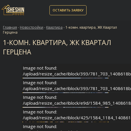
ОСТАВИТЬ ЗАЯВКУ
Главная
-
Новостройки
-
Квартира
-
1-комн. квартира, ЖК Квартал
Герцена
1-КОМН. КВАРТИРА, ЖК КВАРТАЛ
ГЕРЦЕНА
Image not found:
/upload/resize_cache/iblock/393/781_703_1408618
Image not found:
/upload/resize_cache/iblock/393/781_703_1408618
Image not found:
/upload/resize_cache/iblock/e9d/1584_985_140861
Image not found:
/upload/resize_cache/iblock/425/1584_1184_14086
Image not found: