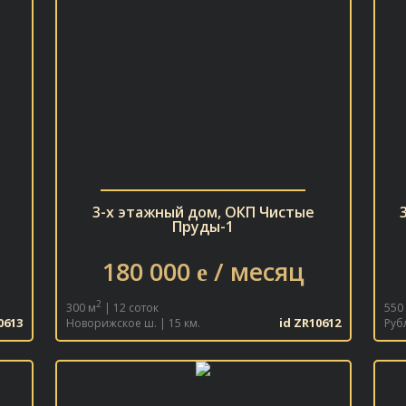
3-х этажный дом, ОКП Чистые
Пруды-1
180 000
/ месяц
e
2
300 м
| 12 соток
550
0613
id ZR10612
Новорижское ш. | 15 км.
Руб
В ИЗБРАННОЕ