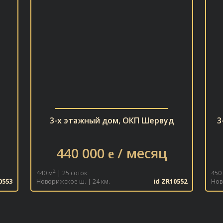
3-х этажный дом, ОКП Шервуд
3
440 000
/ месяц
e
2
440 м
| 25 соток
450
0553
id ZR10552
Новорижское ш. | 24 км.
Нов