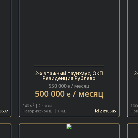
2-х этажный таунхаус, ОКП
2
Резиденция Рублево
550 000
/ месяц
e
500 000
/ месяц
e
2
340 м
| 2 сотки
100
0607
id ZR10585
Новорижское ш. | 1 км.
Нов
В ИЗБРАННОЕ