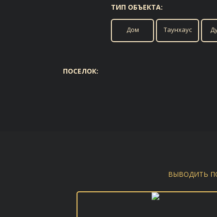
ТИП ОБЪЕКТА:
Дом
Таунхаус
Д
ПОСЕЛОК:
ВЫВОДИТЬ П
ПЛОЩАДЬ ДОМА:
В ИЗБРАННОЕ
От
До