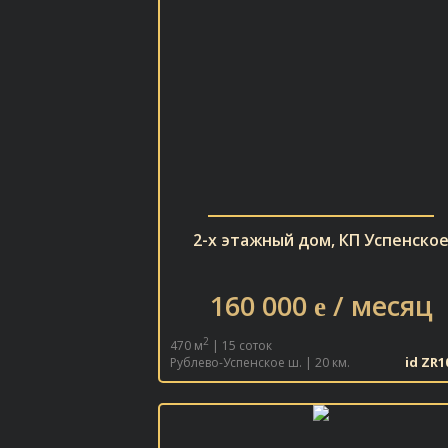
2-х этажный дом, КП Успенско
160 000
/ месяц
e
2
470 м
| 15 соток
id ZR1
Рублево-Успенское ш. | 20 км.
В ИЗБРАННОЕ