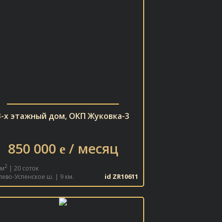
3-х этажный дом, ОКП Жуковка-3
850 000
/ месяц
e
2
 м
| 20 соток
id ZR10611
лево-Успенское ш. | 9 км.
В ИЗБРАННОЕ