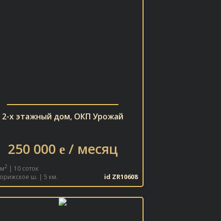
2-х этажный дом, ОКП Урожай
250 000
/ месяц
e
2
 м
| 10 соток
id ZR10608
орижское ш. | 5 км.
В ИЗБРАННОЕ