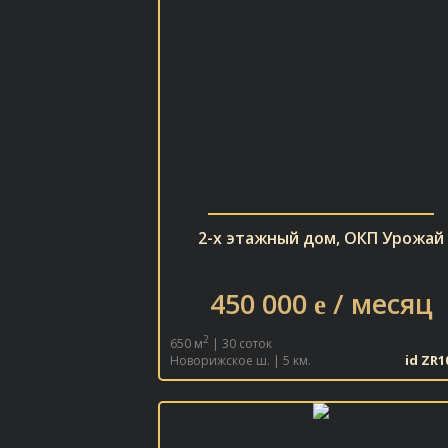
2-х этажный дом, ОКП Урожай
450 000
/ месяц
e
2
650 м
| 30 соток
id ZR1
Новорижское ш. | 5 км.
В ИЗБРАННОЕ