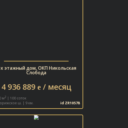
-х этажный дом, ОКП Никольская
Слобода
4 936 889
/ месяц
e
2
0 м
| 100 соток
id ZR10578
орижское ш. | 9 км.
В ИЗБРАННОЕ