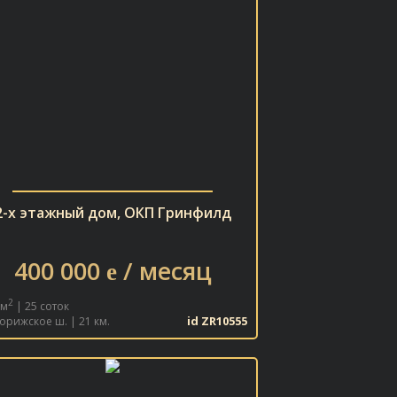
2-х этажный дом, ОКП Гринфилд
400 000
/ месяц
e
2
 м
| 25 соток
id ZR10555
орижское ш. | 21 км.
В ИЗБРАННОЕ