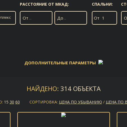
РАССТОЯНИЕ ОТ МКАД:
СПАЛЬНИ:
СТ
уплекс
От
До
От
О
ДОПОЛНИТЕЛЬНЫЕ ПАРАМЕТРЫ
ШОССЕ:
НАЙДЕНО:
314 ОБЪЕКТА
О:
15
30
60
СОРТИРОВКА:
ЦЕНА ПО УБЫВАНИЮ
/
ЦЕНА ПО 
ПЛОЩАДЬ УЧАСТКА:
МЕБЕЛЬ:
В ИЗБРАННОЕ
Есть
От
До