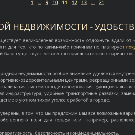
1
...
9
10
11
12
13
...
21
ОЙ НЕДВИЖИМОСТИ - УДОБСТВ
уществует великолепная возможность отдохнуть вдали от 
ант для тех, кто по каким-либо причинам не планирует
пок
й базе существует множество привлекательных вариантов: 
ородной недвижимости особое внимание уделяется внутрен
спортивно-оздоровительными центрами, рекреационными зо
игнализация, система кондиционирования, функциональная п
я инфраструктура, удобные транспортные развязки, замеча
ение в уютном тихом уголке с работой в городе.
уверены, в том, что мы предложим Вам все возможные вари
бственного поля для гольфа или, например, расположе
оперативность, безопасность и конфиденциальность.