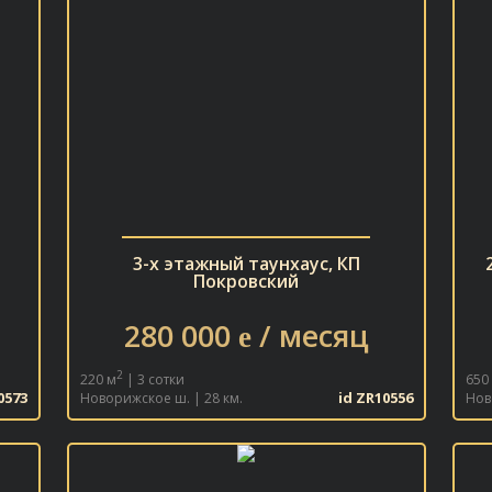
е
3-х этажный таунхаус, КП
Покровский
280 000
/ месяц
e
2
220 м
| 3 сотки
650
0573
id ZR10556
Новорижское ш. | 28 км.
Нов
В ИЗБРАННОЕ