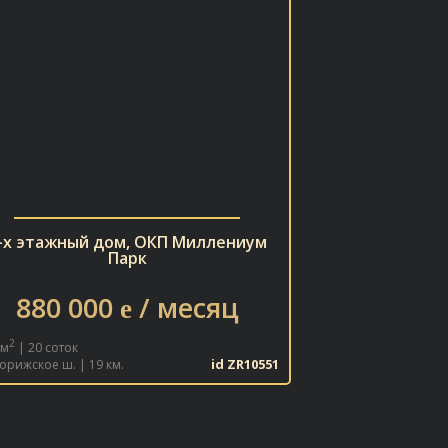
-х этажный дом, ОКП Миллениум
Парк
880 000
/ месяц
e
2
 м
| 20 соток
id ZR10551
орижское ш. | 19 км.