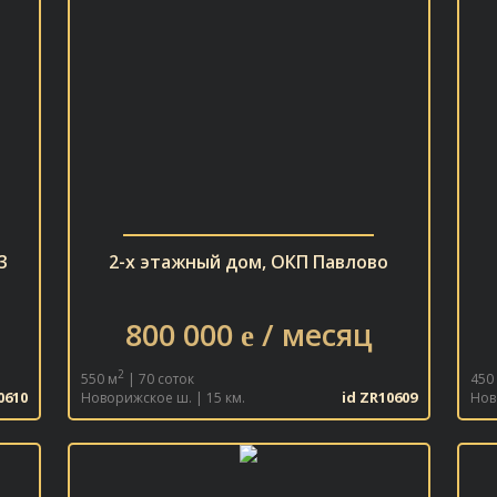
3
2-х этажный дом, ОКП Павлово
800 000
/ месяц
e
2
550 м
| 70 соток
450
0610
id ZR10609
Новорижское ш. | 15 км.
Нов
В ИЗБРАННОЕ