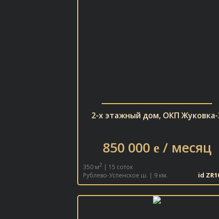
2-х этажный дом, ОКП Жуковка-
850 000
/ месяц
e
2
350 м
| 15 соток
id ZR1
Рублево-Успенское ш. | 9 км.
В ИЗБРАННОЕ