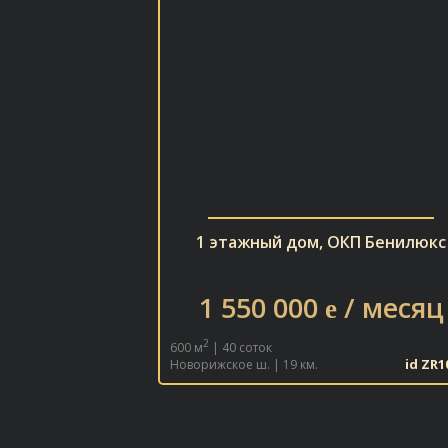
1 этажный дом, ОКП Бенилюкс
1 550 000
/ месяц
e
2
600 м
| 40 соток
id ZR1
Новорижское ш. | 19 км.