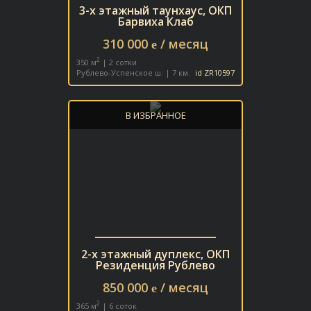
3-х этажный таунхаус, ОКП
Барвиха Клаб
310 000
/ месяц
e
2
350 м
| 2 сотки
Рублево-Успенское ш. | 7 км.
id ZR10597
В ИЗБРАННОЕ
2-х этажный дуплекс, ОКП
Резиденция Рублево
850 000
/ месяц
e
2
365 м
| 6 соток