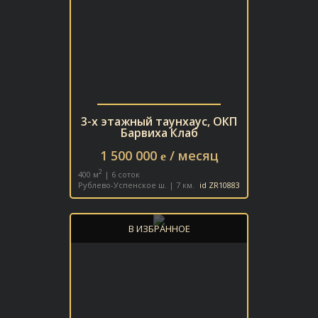
3-х этажный таунхаус, ОКП
Барвиха Клаб
1 500 000
/ месяц
e
2
400 м
| 6 соток
Рублево-Успенское ш. | 7 км.
id ZR10883
В ИЗБРАННОЕ