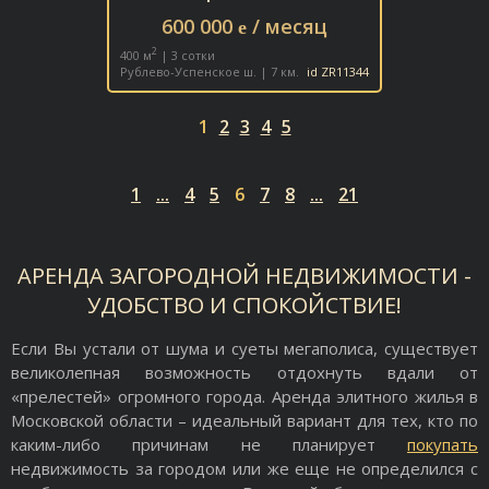
600 000
/ месяц
e
2
400 м
| 3 сотки
Рублево-Успенское ш. | 7 км.
id ZR11344
1
2
3
4
5
1
...
4
5
6
7
8
...
21
АРЕНДА ЗАГОРОДНОЙ НЕДВИЖИМОСТИ -
УДОБСТВО И СПОКОЙСТВИЕ!
Если Вы устали от шума и суеты мегаполиса, существует
великолепная возможность отдохнуть вдали от
«прелестей» огромного города. Аренда элитного жилья в
Московской области – идеальный вариант для тех, кто по
каким-либо причинам не планирует
покупать
недвижимость за городом или же еще не определился с