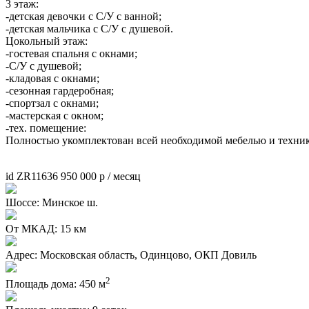
3 этаж:
-детская девочки с С/У с ванной;
-детская мальчика с С/У с душевой.
Цокольный этаж:
-гостевая спальня с окнами;
-С/У с душевой;
-кладовая с окнами;
-сезонная гардеробная;
-спортзал с окнами;
-мастерская с окном;
-тех. помещение:
Полностью укомплектован всей необходимой мебелью и техни
id ZR11636
950 000
p
/ месяц
Шоссе:
Минское ш.
От МКАД:
15 км
Адрес:
Московская область, Одинцово, ОКП Довиль
2
Площадь дома:
450 м