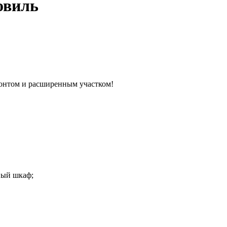
овиль
онтом и расширенным участком!
ный шкаф;