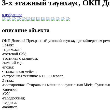
3-х этажный таунхаус, ОКП Д
в избранное
описание объекта
ОКП Довиль! Прекрасный угловой таунхаус дизайнерским рем
1 этаж:
- прихожая;
-гостевой С/У;
-гостиная с камином;
-зимний сад.
-кухня:
•итальянская мебель;
•встроенная техника: NEFF; Liebher.
2 этаж:
-постирочная: Стиральная машина и сушильная Miele, Сушиль
-спальня;
-С/У
-гардеробная;
-терраса;
-кабинет.