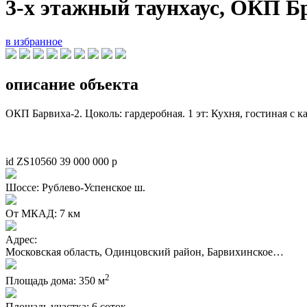
3-х этажный таунхаус, ОКП Б
в избранное
описание объекта
ОКП Барвиха-2. Цоколь: гардеробная. 1 эт: Кухня, гостиная с кам
id ZS10560
39 000 000
p
Шоссе:
Рублево-Успенское ш.
От МКАД:
7 км
Адрес:
Московская область, Одинцовский район, Барвихинское…
2
Площадь дома:
350 м
Площадь участка:
6 соток