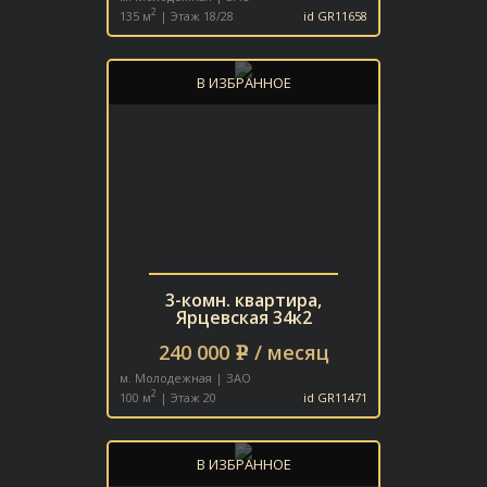
2
135 м
| Этаж 18/28
id GR11658
В ИЗБРАННОЕ
3-комн. квартира,
Ярцевская 34к2
240 000
/ месяц
e
м. Молодежная | ЗАО
2
100 м
| Этаж 20
id GR11471
В ИЗБРАННОЕ