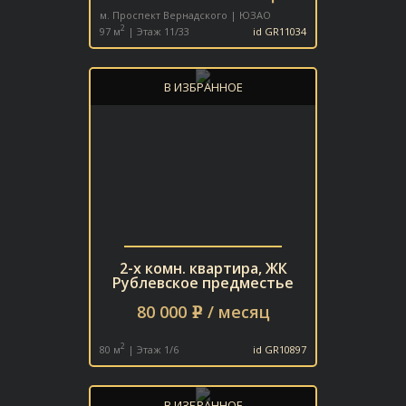
м. Проспект Вернадского | ЮЗАО
2
97 м
| Этаж 11/33
id GR11034
В ИЗБРАННОЕ
2-х комн. квартира, ЖК
Рублевское предместье
80 000
/ месяц
e
2
80 м
| Этаж 1/6
id GR10897
В ИЗБРАННОЕ