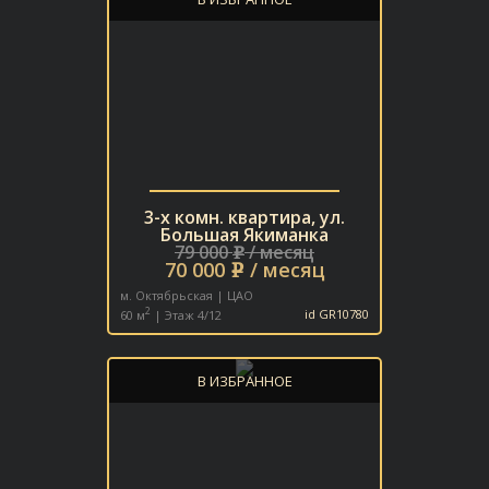
3-х комн. квартира, ул.
Большая Якиманка
79 000
/ месяц
e
70 000
/ месяц
e
м. Октябрьская | ЦАО
2
60 м
| Этаж 4/12
id GR10780
В ИЗБРАННОЕ