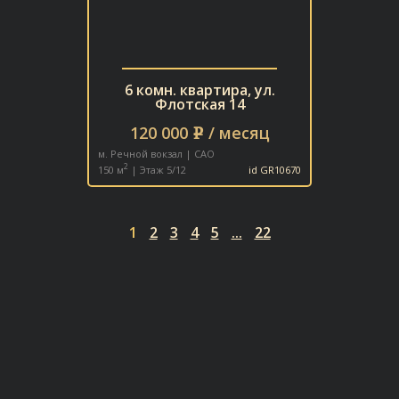
6 комн. квартира, ул.
Флотская 14
120 000
/ месяц
e
м. Речной вокзал | САО
2
150 м
| Этаж 5/12
id GR10670
1
2
3
4
5
...
22