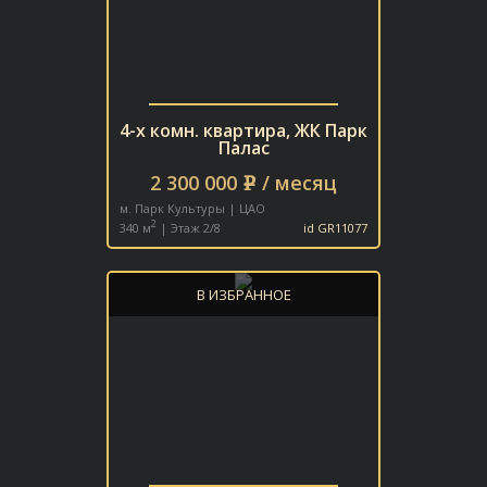
От
До
ПАРКОВКА:
4-х комн. квартира, ЖК Парк
Охраняемая
Подземная
Гараж
Палас
2 300 000
/ месяц
e
Наземная
м. Парк Культуры | ЦАО
2
340 м
| Этаж 2/8
id GR11077
МЕБЕЛЬ:
В ИЗБРАННОЕ
Есть
Нет