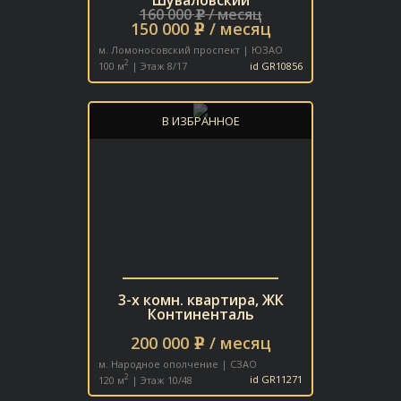
160 000
/ месяц
e
150 000
/ месяц
e
м. Ломоносовский проспект | ЮЗАО
2
100 м
| Этаж 8/17
id GR10856
В ИЗБРАННОЕ
3-х комн. квартира, ЖК
Континенталь
200 000
/ месяц
e
м. Народное ополчение | СЗАО
2
120 м
| Этаж 10/48
id GR11271