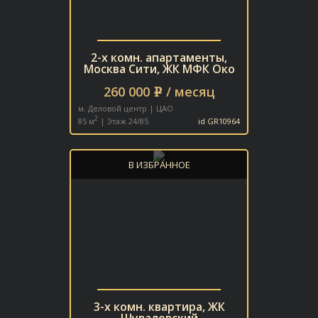
2-х комн. апартаменты,
Москва Сити, ЖК МФК Око
260 000
/ месяц
e
м. Деловой центр | ЦАО
2
85 м
| Этаж 24/85
id GR10964
В ИЗБРАННОЕ
3-х комн. квартира, ЖК
Шуваловский