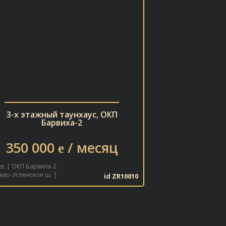
3-х этажный таунхаус, ОКП
3-х этажны
Барвиха-2
Ба
350 000
/ месяц
200 00
e
кв. | ОКП Барвиха-2
280 кв. | ОКП Барвиха
ево-Успенское ш. |
id ZR10010