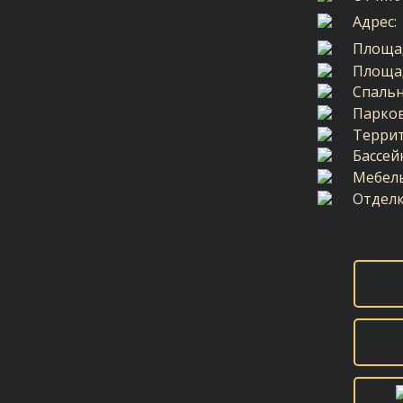
Адрес:
Площа
Площад
Спальн
Парков
Террит
Бассей
Мебель
Отделк