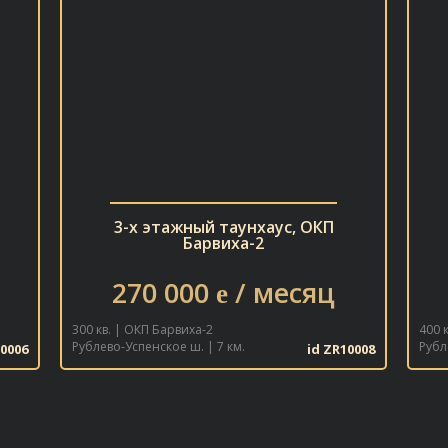
next
3-х этажный таунхаус, ОКП
Барвиха-2
270 000
/ месяц
e
300 кв. | ОКП Барвиха-2
400 
Рублево-Успенское ш. | 7 км.
Рубл
10006
id ZR10008