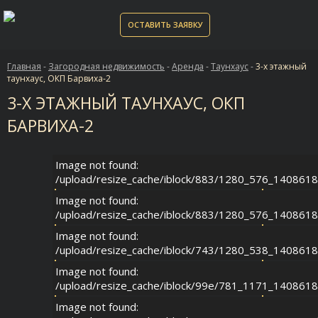
ОСТАВИТЬ ЗАЯВКУ
Главная
-
Загородная недвижимость
-
Аренда
-
Таунхаус
-
3-х этажный
таунхаус, ОКП Барвиха-2
3-Х ЭТАЖНЫЙ ТАУНХАУС, ОКП
БАРВИХА-2
Image not found:
/upload/resize_cache/iblock/883/1280_576_14086
Image not found:
/upload/resize_cache/iblock/883/1280_576_14086
Image not found:
/upload/resize_cache/iblock/743/1280_538_14086
Image not found:
/upload/resize_cache/iblock/99e/781_1171_14086
Image not found: