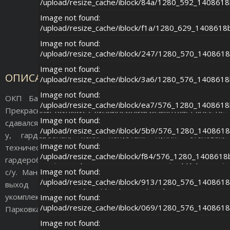
/upload/resize_cache/iblock/84a/1280_592_140861
Image not found:
/upload/resize_cache/iblock/f1a/1280_629_140861
Image not found:
/upload/resize_cache/iblock/247/1280_570_14086
Image not found:
ОПИСАНИЕ ОБЪЕКТА
/upload/resize_cache/iblock/3a6/1280_576_140861
Image not found:
ОКП Барвиха-2. Огороженный и охраняемы поселок!
/upload/resize_cache/iblock/ea7/576_1280_140861
Прекрасный таунхаус с дизайнерским ремонтом! Ранее не
Image not found:
сдавался! 1 эт: Гостиная с выходом на участок, гостевой с/
/upload/resize_cache/iblock/5b9/576_1280_14086
у, гардеробная, холл. полуэтаж: Кухня -столовая,
Image not found:
техническое помещение. 2 эт: Основная спальня с с/у и
/upload/resize_cache/iblock/f84/576_1280_140861
гардеробной, постирочная. 3 эт: 2 спальни, гардеробная,
Image not found:
с/у. Мансарда: помещение свободного назначения, с/у,
/upload/resize_cache/iblock/913/1280_576_14086
выход на эксплуатируемую крышу. Полностью
укомплектован всей необходимой мебелью и техникой.
Image not found:
/upload/resize_cache/iblock/069/1280_576_14086
Парковка на 2 м/м перед домом. Оперативный показ!
Image not found: