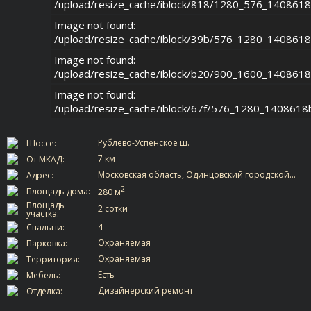
/upload/resize_cache/iblock/818/1280_576_14086
Image not found:
/upload/resize_cache/iblock/39b/576_1280_14086
id ZR11631
Image not found:
550 000
/ месяц
p
/upload/resize_cache/iblock/b20/900_1600_14086
Image not found:
/upload/resize_cache/iblock/67f/576_1280_140861
Рублево-Успенское ш.
Шоссе:
7 км
От МКАД:
Московская область, Одинцовский городской…
Адрес:
2
Площадь дома:
280 м
Площадь
2 сотки
участка:
4
Спальни:
Охраняемая
Парковка:
Охраняемая
Территория:
Есть
Мебель:
Дизайнерский ремонт
Отделка: