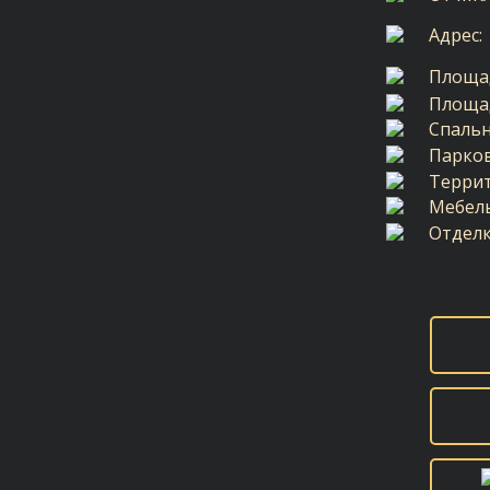
Адрес:
Площа
Площад
Спальн
Парков
Террит
Мебель
Отделк