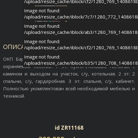
/upload/resize_cache/iblock/cf2/1280_769_140861
Image not found:
/upload/resize_cache/iblock/7c7/1280_772_140861
Image not found:
/upload/resize_cache/iblock/ab3/1280_769_140861
Image not found:
ОПИСАНИЕ ОБЪЕКТА
/upload/resize_cache/iblock/cf2/1280_769_140861
Image not found:
ОКП Барвиха-2. Прекрасный таунхаус в огороженном и
/upload/resize_cache/iblock/b35/1280_708_140861
охраняемом поселке. 1 эт: Кухня-столовая, гостиная с
камином и выходом на участок, с/у, котельная. 2 эт: 2
спальни, с/у, гардеробная. 3 эт: спальня, с/у, кабинет.
Полностью укомплектован всей необходимой мебелью и
техникой.
id ZR11168