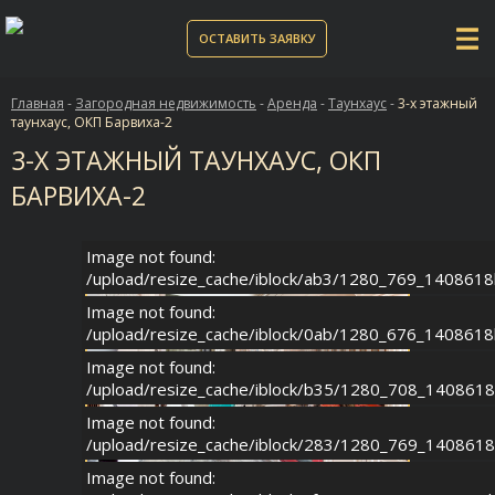
ОСТАВИТЬ ЗАЯВКУ
Главная
-
Загородная недвижимость
-
Аренда
-
Таунхаус
-
3-х этажный
таунхаус, ОКП Барвиха-2
3-Х ЭТАЖНЫЙ ТАУНХАУС, ОКП
БАРВИХА-2
Image not found:
/upload/resize_cache/iblock/ab3/1280_769_140861
Image not found:
/upload/resize_cache/iblock/0ab/1280_676_140861
Image not found:
/upload/resize_cache/iblock/b35/1280_708_140861
Image not found:
/upload/resize_cache/iblock/283/1280_769_140861
Image not found: